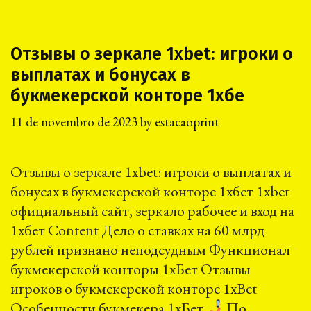
сайт
Вхо
Отзывы о зеркале 1xbet: игроки о
выплатах и бонусах в
букмекерской конторе 1хбе
11 de novembro de 2023
by
estacaoprint
Отзывы о зеркале 1xbet: игроки о выплатах и
бонусах в букмекерской конторе 1хбет 1xbet
официальный сайт, зеркало рабочее и вход на
1хбет Content Дело о ставках на 60 млрд
рублей признано неподсудным Функционал
букмекерской конторы 1хБет Отзывы
игроков о букмекерской конторе 1xBet
Особенности букмекера 1хБет
По