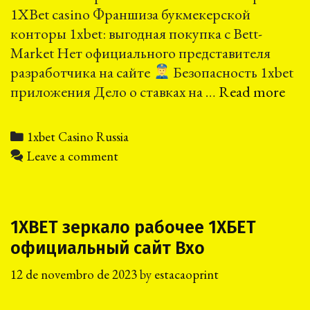
1
1XBet casino Франшиза букмекерской
Икс
конторы 1xbet: выгодная покупка с Bett-
Бе
Market Нет официального представителя
разработчика на сайте
Безопасность 1xbet
Фра
приложения Дело о ставках на …
Read more
бук
кон
Categories
1xbet Casino Russia
1xb
Leave a comment
1хБ
куп
бук
соф
1XBET зеркало рабочее 1ХБЕТ
1хB
официальный сайт Вхо
на
12 de novembro de 2023
by
estacaoprint
сай