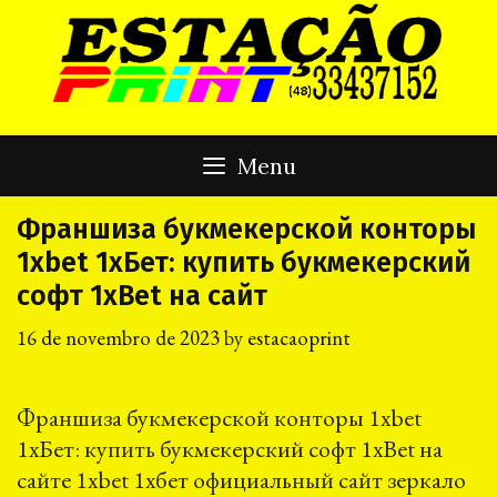
Skip
to
content
Menu
Франшиза букмекерской конторы
1xbet 1хБет: купить букмекерский
софт 1хBet на сайт
16 de novembro de 2023
by
estacaoprint
Франшиза букмекерской конторы 1xbet
1хБет: купить букмекерский софт 1хBet на
сайте 1xbet 1хбет официальный сайт зеркало