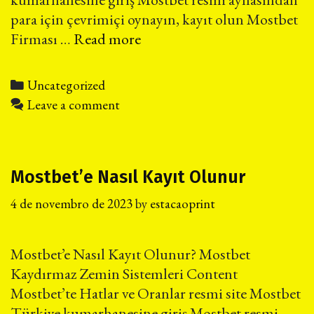
para için çevrimiçi oynayın, kayıt olun Mostbet
Mostbet
Firması …
Read more
Türkiye
Mostbet
Categories
Uncategorized
Bahis
Leave a comment
Sitesi
19
Mostbet’e Nasıl Kayıt Olunur
4 de novembro de 2023
by
estacaoprint
Mostbet’e Nasıl Kayıt Olunur? Mostbet
Kaydırmaz Zemin Sistemleri Content
Mostbet’te Hatlar ve Oranlar resmi site Mostbet
Türkiye kumarhanesine giriş Mostbet resmi