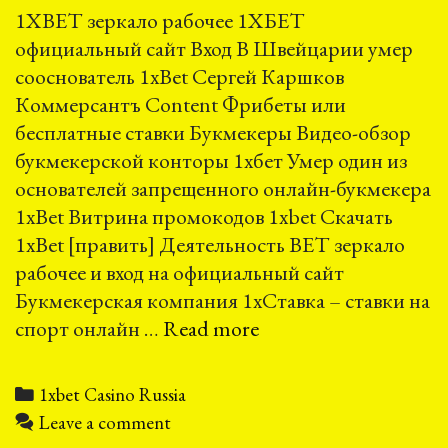
1XBET зеркало рабочее 1ХБЕТ
официальный сайт Вход В Швейцарии умер
сооснователь 1xBet Сергей Каршков
Коммерсантъ Content Фрибеты или
бесплатные ставки Букмекеры Видео-обзор
букмекерской конторы 1хбет Умер один из
основателей запрещенного онлайн-букмекера
1xBet Витрина промокодов 1xbet Скачать
1xBet [править] Деятельность BET зеркало
рабочее и вход на официальный сайт
Букмекерская компания 1хСтавка – ставки на
1XBET
спорт онлайн …
Read more
зеркало
рабочее
Categories
1xbet Casino Russia
1ХБЕТ
Leave a comment
официальный