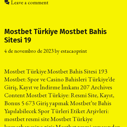
Leave a comment
Sitesi
19
Mostbet Türkiye Mostbet Bahis
Sitesi 19
4 de novembro de 2023
by
estacaoprint
Mostbet Türkiye Mostbet Bahis Sitesi 193
Mostbet: Spor ve Casino Bahisleri Türkiye’de
Giriş, Kayıt ve İndirme İmkanı 207 Archives
Content Mostbet Türkiye: Resmi Site, Kayıt,
Bonus 5 673 Giriş yapmak Mostbet’te Bahis
Yapılabilecek Spor Türleri Etiket Arşivleri:
mostbet resmi site Mostbet Türkiye
kumarhanesine giriş Mostbet resmi aynasından