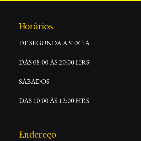
Horários
DE SEGUNDA A SEXTA
DÁS 08:00 ÀS 20:00 HRS
SÁBADOS
DAS 10:00 ÀS 12:00 HRS
Endereço