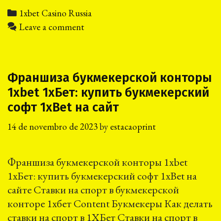
бонус
Categories
1xbet Casino Russia
при
Leave a comment
регистрации
25000
Обзор
и
Франшиза букмекерской конторы
отзывы
1xbet 1хБет: купить букмекерский
о
софт 1хBet на сайт
1xbet.
14 de novembro de 2023
by
estacaoprint
Ставки
на
футбол,
Франшиза букмекерской конторы 1xbet
теннис,
1хБет: купить букмекерский софт 1хBet на
бокс.
сайте Ставки на спорт в букмекерской
Вход
конторе 1хбет Content Букмекеры Как делать
на
ставки на спорт в 1ХБет Ставки на спорт в