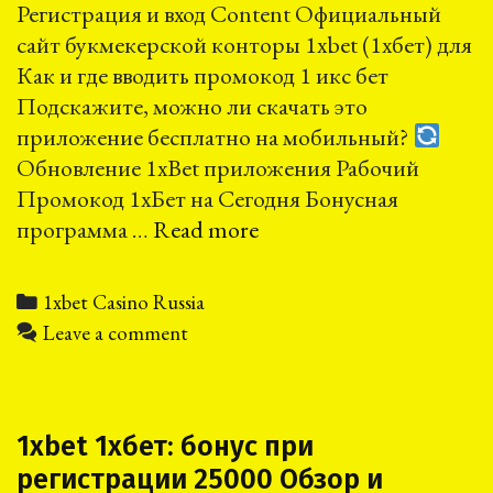
Регистрация и вход Content Официальный
сайт букмекерской конторы 1xbet (1хбет) для
Как и где вводить промокод 1 икс бет
Подскажите, можно ли скачать это
приложение бесплатно на мобильный?
Обновление 1xBet приложения Рабочий
Промокод 1хБет на Сегодня Бонусная
Франшиза
программа …
Read more
букмекерской
конторы
Categories
1xbet Casino Russia
1xbet
Leave a comment
1хБет:
купить
букмекерский
софт
1xbet 1хбет: бонус при
1хBet
регистрации 25000 Обзор и