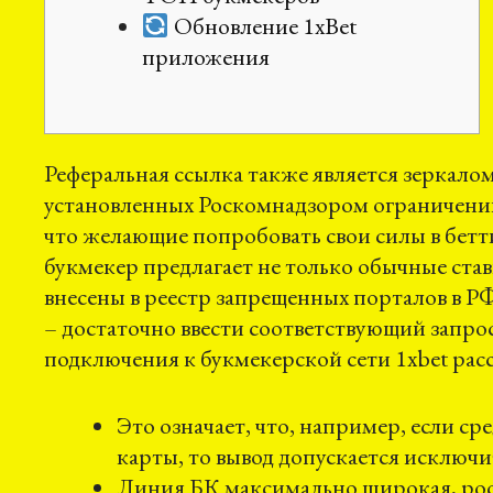
Обновление 1xBet
приложения
Реферальная ссылка также является зеркалом
установленных Роскомнадзором ограничений
что желающие попробовать свои силы в бетти
букмекер предлагает не только обычные ставк
внесены в реестр запрещенных порталов в Р
– достаточно ввести соответствующий запро
подключения к букмекерской сети 1xbet рас
Это означает, что, например, если с
карты, то вывод допускается исключи
Линия БК максимально широкая, рос