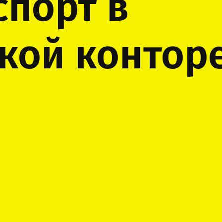
спорт в
кой контор