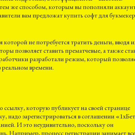
 тем же способом, которым вы пополняли аккаунт
авители вам предложат купить софт для букмеке
я которой не потребуется тратить деньги, вводя и
оры позволяет ставить прематчевые, а также ста
азработчики разработали режим, который позволя
 реальном времени.
 ссылку, которую публикует на своей странице
у, надо зарегистрироваться в соглашении «1хБет
анией. И это неудивительно, поскольку он
ь. Например, процесс регистрации занимает вс