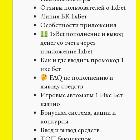
Отзывы пользователей о 1xbet
Линия БК 1хБет
Особенности приложения
1xBet пополнение и вывод
денег со счета через
приложение 1xbet
Как и где вводить промокод 1
икс бет
FAQ по пополнению и
выводу средств
Игровые автоматы 1 Икс Бет
казино
Бонусная система, акции и
конкурсы
Ввод и вывод средств
ТОП букмекеров